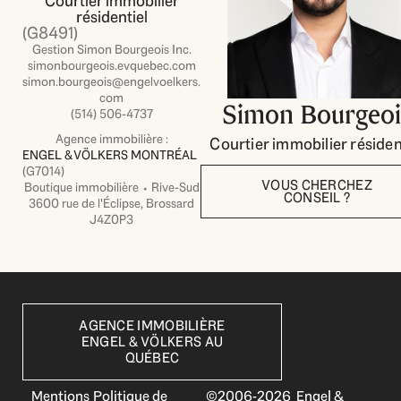
Courtier immobilier
résidentiel
(G8491)
Gestion Simon Bourgeois Inc.
simonbourgeois.evquebec.com
simon.bourgeois@engelvoelkers.
com
Simon Bourgeoi
(514) 506-4737
Agence immobilière :
Courtier immobilier résiden
ENGEL & VÖLKERS MONTRÉAL
(G7014)
VOUS CHERCHEZ
Boutique immobilière ⬩ Rive-Sud
CONSEIL ?
3600 rue de l'Éclipse, Brossard
J4Z0P3
AGENCE IMMOBILIÈRE
ENGEL & VÖLKERS AU
QUÉBEC
Mentions
Politique de
©2006-2026 Engel &